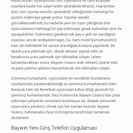
Masa ve kart oyunlarından slot oyunlarına ve canlı krupiyeli
oyunlara kadar her şeyin tadını çıkarabileceksiniz. Hepsinden
iyisi, tüm oyunlar anında oynanabilir olduğundan herhangi bir
yazılım indirmeye gerek yoktur. Oyunlar sürekli
güncellenmektedir, bu nedenle yeni bir oyun çıktığında bile
oyuncularımız herhangi bir şey indirmeye gerek kalmadan yine de
oynayabilirler. İndirmeniz gereken tek şey o anki en sevdiğiniz
oyundur, ancak endişelenmeyin, bu, hem mobil kumarhanemiz
hem de indirilebilir bir sürüm aracılığıyla kolayca yapılabilir. Bir
ukash para yatırmak için, ukash sitesini ziyaret edin ve
hesabınıza para yatırmak için talimatları izleyin. İşlem
tamamlandıktan sonra, Baywin Casino web sitesini ziyaret edin
ve para yatırma işlemini tamamlamak için talimatları izleyin.
Çevrimiçi kumarhane, oyuncuların en sevdikleri kumarhane
oyunlarından yararlanabileceği ve çevrimiçi kumarhanenin hem
Avrupalı hem de Amerikalı oyuncuları kabul ettiği güvenilir bir
çevrimiçi kumarhanedir. Bazı kullanıcılar Baywin Casino’dan para
çekmeye çalışırken sorunlarla karşılaşsa da, destek personeli
oyunculara yardımcı olmak için her zaman hazırdır. Baywin
Casino, Kahnawake Oyun Komisyonu tarafından tamamen
düzenlenir.
Baywin Yeni Giriş Telefon Uygulaması