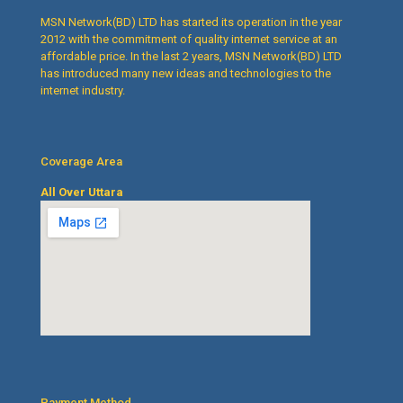
MSN Network(BD) LTD has started its operation in the year
2012 with the commitment of quality internet service at an
affordable price. In the last 2 years, MSN Network(BD) LTD
has introduced many new ideas and technologies to the
internet industry.
Coverage Area
All Over Uttara
Payment Method