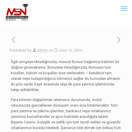
Published by
admin
on
June 10, 2024
İlgili simgeye tıkladığınızda, mevcut Bonus Değerinizi belirten bir
düğme göreceksiniz. Bonusları tıkladığınızda, Bonusun tüm
kuralları, hüküm ve koşulları size verilecektir – kendinizi tam
olarak neye bulaştırdığınızı bilmenizi sağlar. Bu bonusları almanın
iki yolu vardır, kayıt sırasında veya ilk para yatırma işleminizde
talep edilebilirler.
Para birimini değiştirmek istemeniz durumunda, mobil
cihazınızda güncellenen dönüşüm oranı size bildirilecektir. Tüm
para yatırma ve çekme işlemleri, bankanız veya ortaklarımız
çevrimiçi kumarhaneler ve spor bahisleri aracılığıyla işlenir.
Baywin Casino, kolaylık ve netlik için tüm tercih edilen ve güvenilir
ortaklarımızı burada listeledi. Şansınızı test etmek için birkaç hızlı