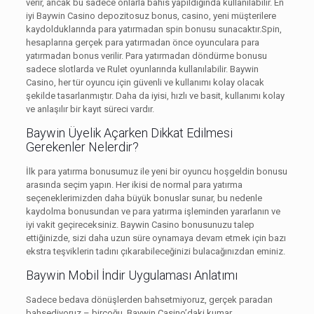
verir, ancak bu sadece onlarla bahis yapıldığında kullanılabilir. En
iyi Baywin Casino depozitosuz bonus, casino, yeni müşterilere
kaydolduklarında para yatırmadan spin bonusu sunacaktır.Spin,
hesaplarına gerçek para yatırmadan önce oyunculara para
yatırmadan bonus verilir. Para yatırmadan döndürme bonusu
sadece slotlarda ve Rulet oyunlarında kullanılabilir. Baywin
Casino, her tür oyuncu için güvenli ve kullanımı kolay olacak
şekilde tasarlanmıştır. Daha da iyisi, hızlı ve basit, kullanımı kolay
ve anlaşılır bir kayıt süreci vardır.
Baywin Üyelik Açarken Dikkat Edilmesi
Gerekenler Nelerdir?
İlk para yatırma bonusumuz ile yeni bir oyuncu hoşgeldin bonusu
arasında seçim yapın. Her ikisi de normal para yatırma
seçeneklerimizden daha büyük bonuslar sunar, bu nedenle
kaydolma bonusundan ve para yatırma işleminden yararlanın ve
iyi vakit geçireceksiniz. Baywin Casino bonusunuzu talep
ettiğinizde, sizi daha uzun süre oynamaya devam etmek için bazı
ekstra teşviklerin tadını çıkarabileceğinizi bulacağınızdan eminiz.
Baywin Mobil İndir Uygulaması Anlatımı
Sadece bedava dönüşlerden bahsetmiyoruz, gerçek paradan
bahsediyoruz – birçoğu. Baywin Casino’daki kumar