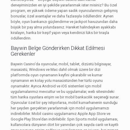
deneyiminizden en iyi şekilde yararlanmak ister misiniz? Bu özel
program, en yüksek ödeme yapan sadık oyuncularımızı gelişmiş
bonuslar, özel avantajlar ve daha fazlasıyla ödüllendirir. Aynen
böyle, oyun bankanızı güçlendirme ve jackpot havuzundan daha
büyük bir pay alma yolundasınız. Hareket halindeyken ayakkabı
kiralayın, harika bir keşif yapın veya kendinizi lüks bir tıraşla
ödüllendirin.
Baywin Belge Gönderirken Dikkat Edilmesi
Gerekenler
Baywin Casino’da oyuncular, mobil, tablet, dizüstü bilgisayar,
masaüstü, Windows ve Mac dahil olmak üzere bir dizi
platformda oyun oynamanın keyfini çıkarabilir ve kumar
oynamanın en kolay yolu masaüstünden her türlü oyunu
oynamaktır. Ayrıca Android ve iOS sistemleri için mobil
uygulamalarımız mevcuttur ve bu uygulamalar, web sitesindeki
tüm harika oyunlara erişim ve bir mobil bankacılık seçeneği sunar.
Oyuncular özel bir şey istiyorlarsa, mobil kumarhanenin sunduğu
her şeyden gerçekten yararlanmak için mobil uygulamamızı
indirebilirler. Mobil casino uygulamamız Apple App Store ve
Google Play Store’dan indirilebilir. Spin Sports mobil uygulaması,
kullanıcılara dünyanın dört bir yanından çok sayıda canlı ve kayıtlı