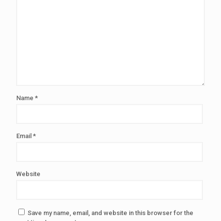
Name
*
Email
*
Website
Save my name, email, and website in this browser for the