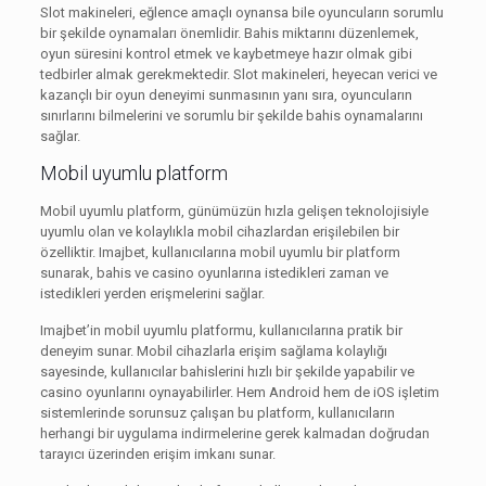
Slot makineleri, eğlence amaçlı oynansa bile oyuncuların sorumlu
bir şekilde oynamaları önemlidir. Bahis miktarını düzenlemek,
oyun süresini kontrol etmek ve kaybetmeye hazır olmak gibi
tedbirler almak gerekmektedir. Slot makineleri, heyecan verici ve
kazançlı bir oyun deneyimi sunmasının yanı sıra, oyuncuların
sınırlarını bilmelerini ve sorumlu bir şekilde bahis oynamalarını
sağlar.
Mobil uyumlu platform
Mobil uyumlu platform, günümüzün hızla gelişen teknolojisiyle
uyumlu olan ve kolaylıkla mobil cihazlardan erişilebilen bir
özelliktir. Imajbet, kullanıcılarına mobil uyumlu bir platform
sunarak, bahis ve casino oyunlarına istedikleri zaman ve
istedikleri yerden erişmelerini sağlar.
Imajbet’in mobil uyumlu platformu, kullanıcılarına pratik bir
deneyim sunar. Mobil cihazlarla erişim sağlama kolaylığı
sayesinde, kullanıcılar bahislerini hızlı bir şekilde yapabilir ve
casino oyunlarını oynayabilirler. Hem Android hem de iOS işletim
sistemlerinde sorunsuz çalışan bu platform, kullanıcıların
herhangi bir uygulama indirmelerine gerek kalmadan doğrudan
tarayıcı üzerinden erişim imkanı sunar.