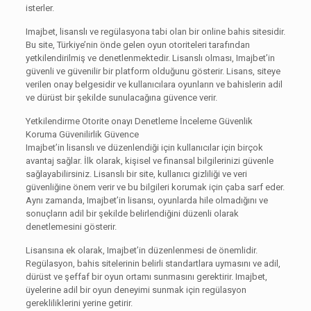
isterler.
Imajbet, lisanslı ve regülasyona tabi olan bir online bahis sitesidir.
Bu site, Türkiye’nin önde gelen oyun otoriteleri tarafından
yetkilendirilmiş ve denetlenmektedir. Lisanslı olması, Imajbet’in
güvenli ve güvenilir bir platform olduğunu gösterir. Lisans, siteye
verilen onay belgesidir ve kullanıcılara oyunların ve bahislerin adil
ve dürüst bir şekilde sunulacağına güvence verir.
Yetkilendirme Otorite onayı Denetleme İnceleme Güvenlik
Koruma Güvenilirlik Güvence
Imajbet’in lisanslı ve düzenlendiği için kullanıcılar için birçok
avantaj sağlar. İlk olarak, kişisel ve finansal bilgilerinizi güvenle
sağlayabilirsiniz. Lisanslı bir site, kullanıcı gizliliği ve veri
güvenliğine önem verir ve bu bilgileri korumak için çaba sarf eder.
Aynı zamanda, Imajbet’in lisansı, oyunlarda hile olmadığını ve
sonuçların adil bir şekilde belirlendiğini düzenli olarak
denetlemesini gösterir.
Lisansına ek olarak, Imajbet’in düzenlenmesi de önemlidir.
Regülasyon, bahis sitelerinin belirli standartlara uymasını ve adil,
dürüst ve şeffaf bir oyun ortamı sunmasını gerektirir. Imajbet,
üyelerine adil bir oyun deneyimi sunmak için regülasyon
gerekliliklerini yerine getirir.