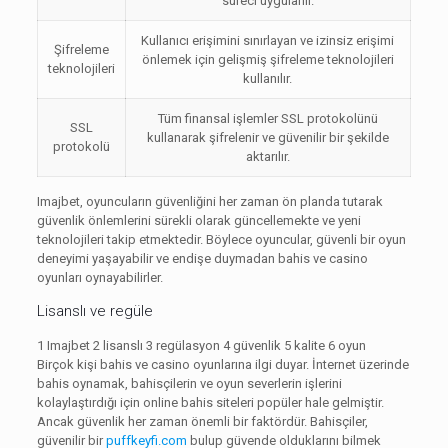
süreci uygulanır.
Kullanıcı erişimini sınırlayan ve izinsiz erişimi
Şifreleme
önlemek için gelişmiş şifreleme teknolojileri
teknolojileri
kullanılır.
Tüm finansal işlemler SSL protokolünü
SSL
kullanarak şifrelenir ve güvenilir bir şekilde
protokolü
aktarılır.
Imajbet, oyuncuların güvenliğini her zaman ön planda tutarak
güvenlik önlemlerini sürekli olarak güncellemekte ve yeni
teknolojileri takip etmektedir. Böylece oyuncular, güvenli bir oyun
deneyimi yaşayabilir ve endişe duymadan bahis ve casino
oyunları oynayabilirler.
Lisanslı ve regüle
1 Imajbet 2 lisanslı 3 regülasyon 4 güvenlik 5 kalite 6 oyun
Birçok kişi bahis ve casino oyunlarına ilgi duyar. İnternet üzerinde
bahis oynamak, bahisçilerin ve oyun severlerin işlerini
kolaylaştırdığı için online bahis siteleri popüler hale gelmiştir.
Ancak güvenlik her zaman önemli bir faktördür. Bahisçiler,
güvenilir bir
puffkeyfi.com
bulup güvende olduklarını bilmek