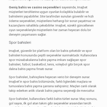
Geniş bahis ve casino seçenekleri
sayesinde, Imajbet
müşterileri tercihlerine uygun oyunları kolaylıkla bulabilir ve
bahislerini yapabilirler. Site tarafından sunulan güvenilir ve hızlı
ödeme seçenekleri, müşterilere herhangi bir sorun yaşatmaz ve
kazançlarını rahatlıkla çekebilirler. Imajbet, sürekli güncellenen
oyun seçenekleriyle müşterilerin her zaman heyecan dolu bir
deneyim yaşamasını sağlar.
Spor bahisleri
Imajbet, güvenilir bir platform olan bir bahis şirketidir ve spor
bahisleri konusunda çeşitli seçenekler sunmaktadır. Kullanıcılara
spor müsabakalarına bahis yapma imkanı sağlayan spor
bahisleri, futbol, basketbol, tenis, voleybol gibi birçok spor
dalına bahis yapma fırsatı sunar.
Spor bahisleri, bahisçilere heyecan verici bir deneyim sunar.
Imajbet’in spor bahis bölümünde, farklı liglerdeki maçlara ve
turnuvalara bahis yapma şansına sahipsiniz. Maçları canlı olarak
takip ederken anlık olarak bahis yapma seçeneği de mevcuttur.
Spor bahisleri, kullanıcılara farklı bahis türleri sunar. Maç sonucu,
gol sayısı, ilk gol atan takım gibi seçenekler arasından tercih