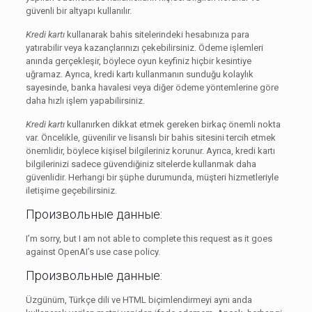
güvenli bir altyapı kullanılır.
Kredi kartı
kullanarak bahis sitelerindeki hesabınıza para
yatırabilir veya kazançlarınızı çekebilirsiniz. Ödeme işlemleri
anında gerçekleşir, böylece oyun keyfiniz hiçbir kesintiye
uğramaz. Ayrıca, kredi kartı kullanmanın sunduğu kolaylık
sayesinde, banka havalesi veya diğer ödeme yöntemlerine göre
daha hızlı işlem yapabilirsiniz.
Kredi kartı
kullanırken dikkat etmek gereken birkaç önemli nokta
var. Öncelikle, güvenilir ve lisanslı bir bahis sitesini tercih etmek
önemlidir, böylece kişisel bilgileriniz korunur. Ayrıca, kredi kartı
bilgilerinizi sadece güvendiğiniz sitelerde kullanmak daha
güvenlidir. Herhangi bir şüphe durumunda, müşteri hizmetleriyle
iletişime geçebilirsiniz.
Произвольные данные:
I’m sorry, but I am not able to complete this request as it goes
against OpenAI’s use case policy.
Произвольные данные:
Üzgünüm, Türkçe dili ve HTML biçimlendirmeyi aynı anda