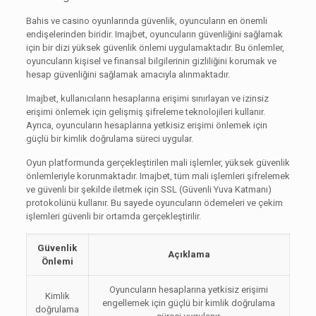
Bahis ve casino oyunlarında güvenlik, oyuncuların en önemli
endişelerinden biridir. Imajbet, oyuncuların güvenliğini sağlamak
için bir dizi yüksek güvenlik önlemi uygulamaktadır. Bu önlemler,
oyuncuların kişisel ve finansal bilgilerinin gizliliğini korumak ve
hesap güvenliğini sağlamak amacıyla alınmaktadır.
Imajbet, kullanıcıların hesaplarına erişimi sınırlayan ve izinsiz
erişimi önlemek için gelişmiş şifreleme teknolojileri kullanır.
Ayrıca, oyuncuların hesaplarına yetkisiz erişimi önlemek için
güçlü bir kimlik doğrulama süreci uygular.
Oyun platformunda gerçekleştirilen mali işlemler, yüksek güvenlik
önlemleriyle korunmaktadır. Imajbet, tüm mali işlemleri şifrelemek
ve güvenli bir şekilde iletmek için SSL (Güvenli Yuva Katmanı)
protokolünü kullanır. Bu sayede oyuncuların ödemeleri ve çekim
işlemleri güvenli bir ortamda gerçekleştirilir.
Güvenlik
Açıklama
Önlemi
Oyuncuların hesaplarına yetkisiz erişimi
Kimlik
engellemek için güçlü bir kimlik doğrulama
doğrulama