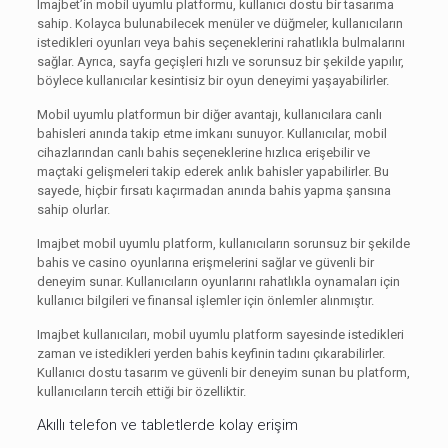
Imajbet’in mobil uyumlu platformu, kullanıcı dostu bir tasarıma
sahip. Kolayca bulunabilecek menüler ve düğmeler, kullanıcıların
istedikleri oyunları veya bahis seçeneklerini rahatlıkla bulmalarını
sağlar. Ayrıca, sayfa geçişleri hızlı ve sorunsuz bir şekilde yapılır,
böylece kullanıcılar kesintisiz bir oyun deneyimi yaşayabilirler.
Mobil uyumlu platformun bir diğer avantajı, kullanıcılara canlı
bahisleri anında takip etme imkanı sunuyor. Kullanıcılar, mobil
cihazlarından canlı bahis seçeneklerine hızlıca erişebilir ve
maçtaki gelişmeleri takip ederek anlık bahisler yapabilirler. Bu
sayede, hiçbir fırsatı kaçırmadan anında bahis yapma şansına
sahip olurlar.
Imajbet mobil uyumlu platform, kullanıcıların sorunsuz bir şekilde
bahis ve casino oyunlarına erişmelerini sağlar ve güvenli bir
deneyim sunar. Kullanıcıların oyunlarını rahatlıkla oynamaları için
kullanıcı bilgileri ve finansal işlemler için önlemler alınmıştır.
Imajbet kullanıcıları, mobil uyumlu platform sayesinde istedikleri
zaman ve istedikleri yerden bahis keyfinin tadını çıkarabilirler.
Kullanıcı dostu tasarım ve güvenli bir deneyim sunan bu platform,
kullanıcıların tercih ettiği bir özelliktir.
Akıllı telefon ve tabletlerde kolay erişim