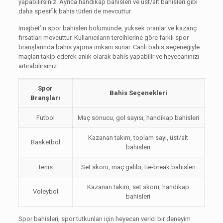
yapabilirsiniz. Ayrıca handikap bahisleri ve üst/alt bahisleri gibi
daha spesifik bahis türleri de mevcuttur.
Imajbet’in spor bahisleri bölümünde, yüksek oranlar ve kazanç
fırsatları mevcuttur. Kullanıcıların tercihlerine göre farklı spor
branşlarında bahis yapma imkanı sunar. Canlı bahis seçeneğiyle
maçları takip ederek anlık olarak bahis yapabilir ve heyecanınızı
artırabilirsiniz.
Spor
Bahis Seçenekleri
Branşları
Futbol
Maç sonucu, gol sayısı, handikap bahisleri
Kazanan takım, toplam sayı, üst/alt
Basketbol
bahisleri
Tenis
Set skoru, maç galibi, tie-break bahisleri
Kazanan takım, set skoru, handikap
Voleybol
bahisleri
Spor bahisleri, spor tutkunları için heyecan verici bir deneyim