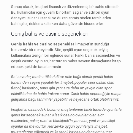
Sonuç olarak, Imajbet lisanslı ve düzenlenmiş bir bahis sitesidir.
Bu, kullanıcılar için güvenli bir ortam sağlar ve adil bir oyun
deneyimi sunar. Lisanslı ve düzenlenmiş siteleri tercih eden
bahisçiler, riskleri azaltırken daha güvende hissederler.
Geniş bahis ve casino seçenekleri
Geniş bahis ve casino seçenekleri
Imajbet’in sunduğu
benzersiz bir deneyimdir. Site, çeşitli oyun seçenekleriyle,
kullanıcılara zengin bir eğlence sunar. Farklı bahis seçenekleri ve
çeşitli casino oyunları, her türden bahis severin ihtiyaçlarına hitap
edecek şekilde tasarlanmıştır.
Bet severler, tercih ettikleri dil ve stile bağlı olarak çeşitli bahis
türlerinden seçim yapabilirler. Imajbet, popüler spor dalları olan
futbol, basketbol, tenis gibi yanı sıra daha az yaygın olan spor
etkinliklerine de bahis imkanı sunar. Canlı bahis seçeneğiyle maçın
gidişatına bağlı tahminler yapabilir ve heyecana ortak olabilirsiniz.
Imajbet’in casinodaki bölümü, müşterilerine farklı türlerde oyunlarla
geniş bir seçenek sunar. Klasik casino oyunları olan slot
makineleri, poker, rulet ve blackjack’in yanı sıra, yeni ve yenilikçi
oyunlar da mevcuttur. Her zevke uygun oyunlarıyla Imajbet,
müşterilerine eğlenceli ve kazançlı bir casino deneyimi sunar.