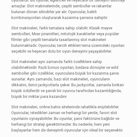
oyunlardır. Bu oyunlar, eğlenceli ve heyecanlı bir deneyim sunmayı
amaçlar. Slot makinelerinde, çeşitli semboller ve rakamlar
bulunan dönen silindirler yer alır. Oyuncular, belirli
kombinasyonları oluşturarak kazanma şansına sahiptir.
Slot makineleri, farklı temalara sahip olabilir. Klasik meyve
sembolleri, Mısır piramitleri, mitolojik karakterler veya popüler
filmler gibi çeşitli temalarla tasarlanmış slot makineleri
bulunmaktadır. Oyuncular, tercih ettikleri tema üzerindeki oyunları
seçebilir ve heyecan dolu bir oyun deneyimi yaşayabilirler.
Slot makineleri aynı zamanda farklı özelliklere sahip
olabilmektedir. Razlı bonus oyunları, bedava dönüşler ve wild
semboller gibi özellikler, oyunculara büyük bir kazanma şansı
sunarlar. Aynı zamanda, bazı slot makineleri, oyuncuların
dikkatini, ilerici jackpotlarla çeker. Bu jackpotlar, zamanla biriken
büyük ödüllerdir ve şanslı bir oyuncu tarafından kazanıldığında,
büyük bir miktar para kazandırır.
Slot makineleri, online bahis sitelerinde rahatlıkla erişilebilirler.
Oyuncular, istedikleri zaman ve herhangi bir yerde, favori slot
oyunlarını oynayabilirler. Bu oyunlar, şans faktörüne bağlıdır ve
herhangi bir strateji gerektirmezler. Bu nedenle, hem yeni
başlayanlar hem de deneyimli oyuncular için ideal bir seçenektir.