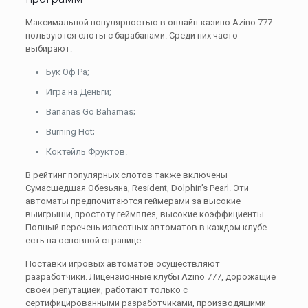
Максимальной популярностью в онлайн-казино Azino 777
пользуются слоты с барабанами. Среди них часто
выбирают:
Бук Оф Ра;
Игра на Деньги;
Bananas Go Bahamas;
Burning Hot;
Коктейль Фруктов.
В рейтинг популярных слотов также включены
Сумасшедшая Обезьяна, Resident, Dolphin’s Pearl. Эти
автоматы предпочитаются геймерами за высокие
выигрыши, простоту геймплея, высокие коэффициенты.
Полный перечень известных автоматов в каждом клубе
есть на основной странице.
Поставки игровых автоматов осуществляют
разработчики. Лицензионные клубы Azino 777, дорожащие
своей репутацией, работают только с
сертифицированными разработчиками, производящими