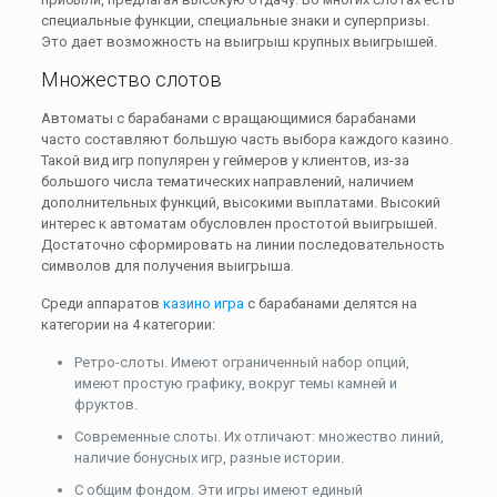
специальные функции, специальные знаки и суперпризы.
Это дает возможность на выигрыш крупных выигрышей.
Множество слотов
Автоматы с барабанами с вращающимися барабанами
часто составляют большую часть выбора каждого казино.
Такой вид игр популярен у геймеров у клиентов, из-за
большого числа тематических направлений, наличием
дополнительных функций, высокими выплатами. Высокий
интерес к автоматам обусловлен простотой выигрышей.
Достаточно сформировать на линии последовательность
символов для получения выигрыша.
Среди аппаратов
казино игра
с барабанами делятся на
категории на 4 категории:
Ретро-слоты. Имеют ограниченный набор опций,
имеют простую графику, вокруг темы камней и
фруктов.
Современные слоты. Их отличают: множество линий,
наличие бонусных игр, разные истории.
С общим фондом. Эти игры имеют единый