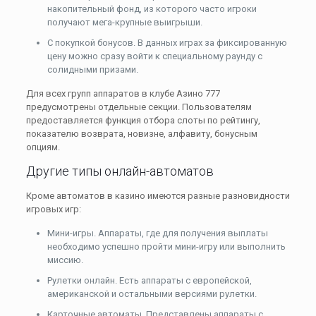
накопительный фонд, из которого часто игроки
получают мега-крупные выигрыши.
С покупкой бонусов. В данных играх за фиксированную
цену можно сразу войти к специальному раунду с
солидными призами.
Для всех групп аппаратов в клубе Азино 777
предусмотрены отдельные секции. Пользователям
предоставляется функция отбора слоты по рейтингу,
показателю возврата, новизне, алфавиту, бонусным
опциям.
Другие типы онлайн-автоматов
Кроме автоматов в казино имеются разные разновидности
игровых игр:
Мини-игры. Аппараты, где для получения выплаты
необходимо успешно пройти мини-игру или выполнить
миссию.
Рулетки онлайн. Есть аппараты с европейской,
американской и остальными версиями рулетки.
Карточные автоматы. Представлены аппараты с