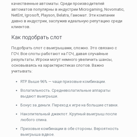
качественные автоматы. Среди производителей
автоматов популярны в индустрии Microgaming, Novomatic,
NetEnt, Igrosoft, Playson, Belatra, Гамомат. Эти компании
давно в индустрии, заслужив идеальную репутацию среди
клиентов.
Как подобрать слот
Подобрать слот с выигрышами, сложно. Это связано с
ГСЧ. Все слоты работают на ГСЧ, давая случайные
результаты. Игроки могут немного увеличить шансы,
основываясь на характеристиках слотов. Важно
учитывать:
RTP. Выше 96% — чаще призовые комбинации.
Волатильность. Средневолатильные аппараты
выдают выигрыши.
Бонус за деньги. Переход к игре на большие ставки.
Накопительный джекпот. Крупный выигрыш после
любого спина.
Призовые комбинации в обе стороны. Вероятность
выигрыша вдвое.