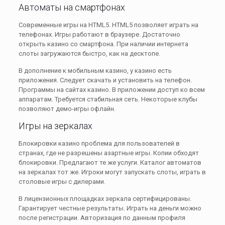
Автоматы на смартфонах
Современные игры на HTML5. HTML5 позволяет играть на
телефонах. Игры работают в браузере. Достаточно
открыть казино со смартфона. При наличии интернета
слоты загружаются быстро, как на десктопе.
В дополнение к мобильным казино, у казино есть
приложения. Следует скачать и установить на телефон.
Программы на сайтах казино. В приложении доступ ко всем
аппаратам. Требуется стабильная сеть. Некоторые клубы
позволяют демо-игры офлайн.
Игры на зеркалах
Блокировки казино проблема для пользователей в
странах, где не разрешены азартные игры. Копии обходят
блокировки. Предлагают те же услуги. Каталог автоматов
на зеркалах тот же. Игроки могут запускать слоты, играть в
столовые игры с дилерами.
В лицензионных площадках зеркала сертифицированы.
Гарантирует честные результаты. Играть на деньги можно
после регистрации. Авторизация по данным профиля