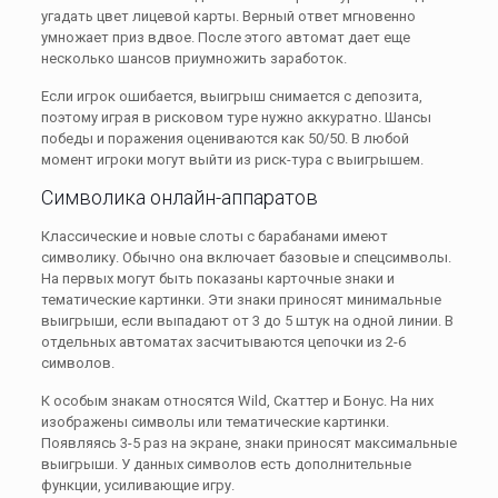
угадать цвет лицевой карты. Верный ответ мгновенно
умножает приз вдвое. После этого автомат дает еще
несколько шансов приумножить заработок.
Если игрок ошибается, выигрыш снимается с депозита,
поэтому играя в рисковом туре нужно аккуратно. Шансы
победы и поражения оцениваются как 50/50. В любой
момент игроки могут выйти из риск-тура с выигрышем.
Символика онлайн-аппаратов
Классические и новые слоты с барабанами имеют
символику. Обычно она включает базовые и спецсимволы.
На первых могут быть показаны карточные знаки и
тематические картинки. Эти знаки приносят минимальные
выигрыши, если выпадают от 3 до 5 штук на одной линии. В
отдельных автоматах засчитываются цепочки из 2-6
символов.
К особым знакам относятся Wild, Скаттер и Бонус. На них
изображены символы или тематические картинки.
Появляясь 3-5 раз на экране, знаки приносят максимальные
выигрыши. У данных символов есть дополнительные
функции, усиливающие игру.