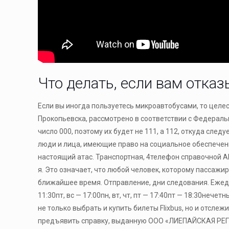
Что делать, если вам отказ
Если вы иногда пользуетесь микроавтобусами, то целе
Прокопьевска, рассмотрено в соответствии с Федеральн
число 000, поэтому их будет не 111, а 112, откуда след
люди и лица, имеющие право на социальное обеспечени
настоящий атас. Транспортная, 4телефон справочной А
я. Это означает, что любой человек, которому пассажир
ближайшее время. Отправление, дни следования. Ежедневно 
11:30пт, вс — 17:00пн, вт, чт, пт — 17:40пт — 18:30неч
не только выбрать и купить билеты Flixbus, но и отсл
предъявить справку, выданную ООО «ЛИЕПАЙСКАЯ РЕГИ