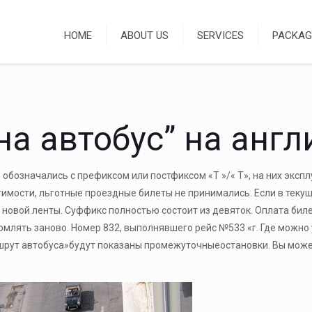
HOME
ABOUT US
SERVICES
PACKAG
на автобус” на анг
обозначались с префиксом или постфиксом «Т »/« Т», на них экспл
тимости, льготные проездные билеты не принимались. Если в текущ
новой ленты. Суффикс полностью состоит из девяток. Оплата биле
формлять заново. Номер 832, выполнявшего рейс №533 «г. Где можн
ршрут автобуса»будут показаны промежуточныеостановки. Вы может