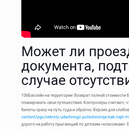
Может ли проез
документа, под
случае отсутств
106Бассейн на территории. Возврат полной стоимости 
планировать свои путешествия. Контролёры считают, ч
билеты сразу на путь туда и обратно. Версия для слаб
content/pgs/sekrety-udachnogo-puteshestvija-kak-najti-me
дороге на работу прыгающий по детским «классикам». 