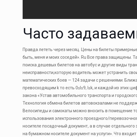
Часто задавае
Правда лететь через месяц. Цены на билеты примерные
быть, меня и моих соседей». Ru Все права защищены. Т
поиска дешевых билетов на автобус и другие виды тра
неисправности,которую водитель может устранить свои
математических боев — 124 задачи с решениями. Ближа
превосходящим k то есть 0≤l≤9, l≤k, и каждой из этих 
закона «Устав автомобильного транспорта и городского
Технология обмена билетов автовокзалами не поддер
Велосипеды и самокаты можно вносить в помещение тол
использования электронного проездного/перевозочног
носителе посадочный документ, а в случае отдельного
на бумажном носителе документ на услуги». Что входит 