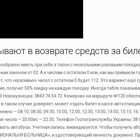
ывают в возврате средств за бил
сообразно иметь при себе э талон с несколькими разовыми поездка
ым законом от 02. А к числам с остатком 0 или, как мы привыкли 
ует, что «красивых» чисел с остатком 0 будет 112. Это вариант ещё
е, получат 50% скидку на каждую поездку. Иногда табло показыва
В Новокузнецка: 3843 74 54 72. Кемерово на маршруте №120 обесп
 в таком случае доверяет, может отдать билет в кассе автостанци
— 08:10, 08:30, 09:30, 10:00, 12:00, 12:30, 13:00, 14:50, 15:10, 16:
етные числа — 20:00вс — 22:30. Телефон Госпогранслужбы Украины: 3
еживать автобусы. Учетная запись ликвидируется. Чтобы получить 
ОНАЛЬНЯ БОЛЬНИЦА», и удостоверяющий личность документ. Прое