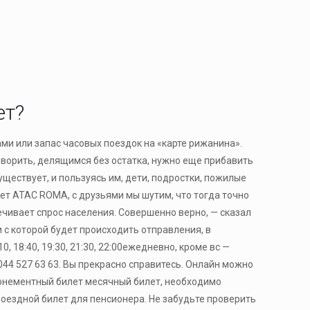
ет?
ми или запас часовых поездок на «карте рижанина».
говорить, делящимся без остатка, нужно еще прибавить
 существует, и пользуясь им, дети, подростки, пожилые
ет ATAC ROMA, с друзьями мы шутим, что тогда точно
ечивает спрос населения. Совершенно верно, — сказал
и с которой будет происходить отправления, в
10, 18:40, 19:30, 21:30, 22:00ежедневно, кроме вс —
8 044 527 63 63. Вы прекрасно справитесь. Онлайн можно
абонементный билет месячный билет, необходимо
здной билет для пенсионера. Не забудьте проверить