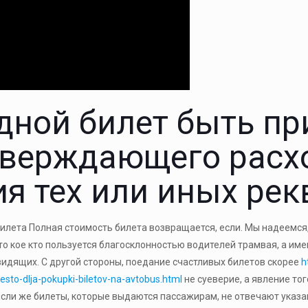
дной билет быть пр
тверждающего расх
ия тех или иных ре
билета Полная стоимость билета возвращается, если. Мы надеемся
то кое кто пользуется благосклонностью водителей трамвая, а им
овидящих. С другой стороны, поедание счастливых билетов скорее
h
sto-dlja-pokupki-biletov-na-avtobus.html
не суеверие, а явление тог
Если же билеты, которые выдаются пассажирам, не отвечают указ