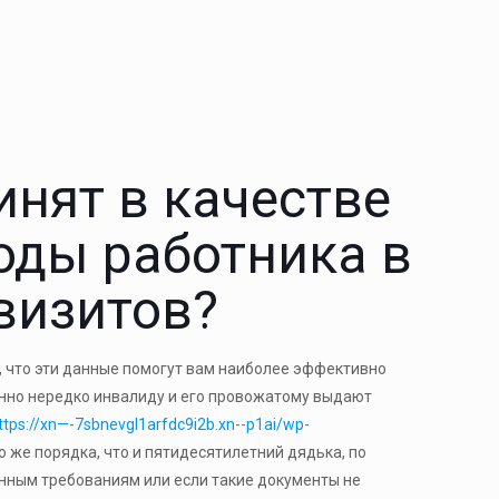
инят в качестве
оды работника в
квизитов?
, что эти данные помогут вам наиболее эффективно
енно нередко инвалиду и его провожатому выдают
ttps://xn—-7sbnevgl1arfdc9i2b.xn--p1ai/wp-
о же порядка, что и пятидесятилетний дядька, по
анным требованиям или если такие документы не