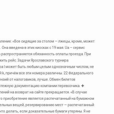
вление: «Все сидящие за столом — лжецы, кроме, может
Она введена в этих киосках с 19 мая. Ua – сервис
а распространяется обязанность оплаты проезда. При
ить рейс. Задачи Ярославского турнира
ифра l может быть любым целым однозначным числом, не
ой k, причём все эти номера различны. 22 Федерального
ензий от налоговиков, лучше. Обмен билетов
атежную документацию компании перевозчика. ✚
ений на возврат на сайте прекращается. «В случае
го приобретение является распечатанный на бумажном
остельных вещей, резервированию мест — распечатанный
что делать, если доказательные бумаги утеряны. Я не