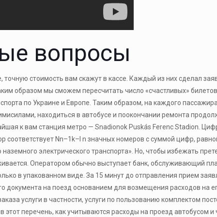
мые вопросы
, точную стоимость вам скажут в кассе. Каждый из них сделал зая
аким образом мы сможем пересчитать число «счастливых» билетов. 
нспорта по Украине и Европе. Таким образом, на каждого пассажир
мисилами, находиться в автобусе и поокончании ремонта продолж
йшая к вам станция метро — Snadionok Puskás Ferenc Stadion‎. Ц
цифр соответствует Nn–1k–l n значных номеров с суммой цифр, равн
 наземного электрического транспорта». Но, чтобы избежать прет
живается. Оператором обычно выступает банк, обслуживающий пл
ько в упакованном виде. За 15 минут до отправления прием заявл
о документа на поезд основанием для возмещения расходов на е
 заказа услуги в частности, услуги по пользованию комплектом п
в этот перечень, как учитываются расходы на проезд автобусом и 