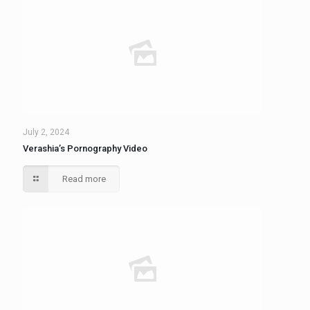
July 2, 2024
Verashia’s Pornography Video
Read more