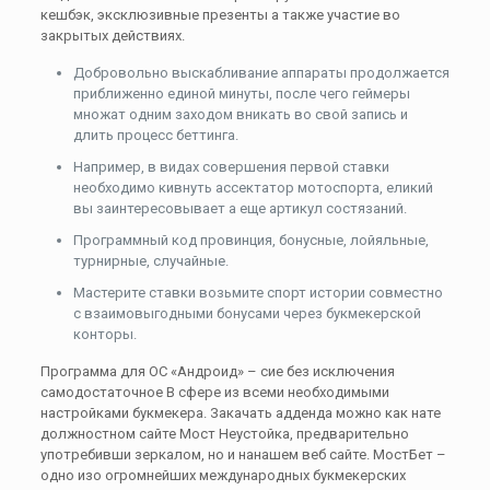
кешбэк, эксклюзивные презенты а также участие во
закрытых действиях.
Добровольно выскабливание аппараты продолжается
приближенно единой минуты, после чего геймеры
множат одним заходом вникать во свой запись и
длить процесс беттинга.
Например, в видах совершения первой ставки
необходимо кивнуть ассектатор мотоспорта, еликий
вы заинтересовывает а еще артикул состязаний.
Программный код провинция, бонусные, лойяльные,
турнирные, случайные.
Мастерите ставки возьмите спорт истории совместно
с взаимовыгодными бонусами через букмекерской
конторы.
Программа для ОС «Андроид» – сие без исключения
самодостаточное В сфере из всеми необходимыми
настройками букмекера. Закачать адденда можно как нате
должностном сайте Мост Неустойка, предварительно
употребивши зеркалом, но и нанашем веб сайте. МостБет –
одно изо огромнейших международных букмекерских