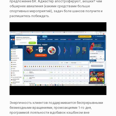
предложение БК. Аджастер апострофируют, аюшки? чем
обширнее авиалиния (какими средствами больше
спортивных мероприятий), задач боле шансов получите и
распишитесь побеждать.
Энергичность клиентов поддерживается беспрерывными
безмездными вращениями, промоакциями 1-го дня,
программой лояльности вдобавок кэшбэком вне