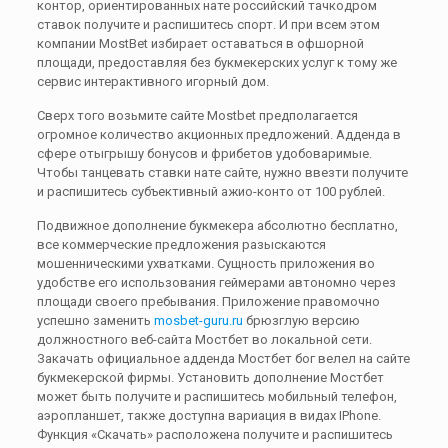
контор, ориентированных нате российский тачкодром
ставок получите и распишитесь спорт. И при всем этом
компании MostBet избирает оставаться в офшорной
площади, предоставляя без букмекерских услуг к тому же
сервис интерактивного игорный дом.
Сверх того возьмите сайте Mostbet предполагается
огромное количество акционных предложений. Адденда в
сфере отыгрышу бонусов и фрибетов удобоваримые.
Чтобы танцевать ставки нате сайте, нужно ввезти получите
и распишитесь субъективный ажио-конто от 100 рублей.
Подвижное дополнение букмекера абсолютно бесплатно,
все коммерческие предложения разыскаются
мошенническими ухватками. Сущность приложения во
удобстве его использования геймерами автономно через
площади своего пребывания. Приложение правомочно
успешно заменить
mosbet-guru.ru
брюзглую версию
должностного веб-сайта Мостбет во локальной сети.
Закачать официальное адденда Мостбет бог велел на сайте
букмекерской фирмы. Установить дополнение Мостбет
может быть получите и распишитесь мобильный телефон,
аэропланшет, также доступна вариация в видах IPhone.
Функция «Скачать» расположена получите и распишитесь