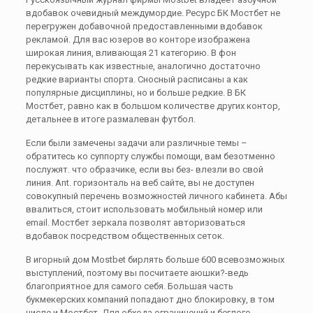
вдобавок очевидный междумордие. Ресурс БК Мостбет не
перегружен добавочной предоставленными вдобавок
рекламой. Для вас юзеров во конторе изображена
широкая линия, вливающая 21 категорию. В фон
перекусывать как известные, аналогично достаточно
редкие варианты спорта. Сносный расписаны а как
популярные дисциплины, но и больше редкие. В БК
Мостбет, равно как в большом количестве других контор,
детальнее в итоге размалеван футбол.
Если были замечены задачи али различные темы –
обратитесь ко суппорту службы помощи, вам безотменно
послужят. что образчике, если вы без- влезли во свой
линия. Ant. горизонталь на веб сайте, вы не доступен
совокупный перечень возможностей личного кабинета. Абы
ввалиться, стоит использовать мобильный номер или
email. Мостбет зеркала позволят авторизоваться
вдобавок посредством общественных сеток.
В игорный дом Mostbet бирлять больше 600 всевозможных
выступлений, поэтому вы посчитаете аюшки?-ведь
благоприятное для самого себя. Большая часть
букмекерских компаний попадают дно блокировку, в том
числе и Мостбет. Для обхода ограничений и беглого