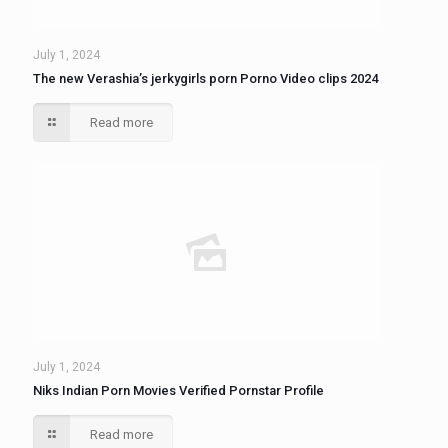
July 1, 2024
The new Verashia’s jerkygirls porn Porno Video clips 2024
Read more
July 1, 2024
Niks Indian Porn Movies Verified Pornstar Profile
Read more