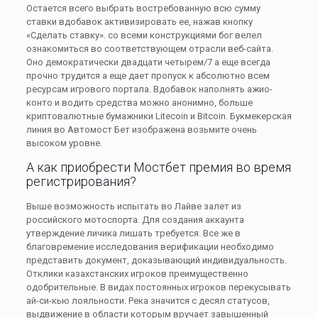
Остается всего выбрать востребованную всю сумму
ставки вдобавок активизировать ее, нажав кнопку
«Сделать ставку». со всеми конструкциями бог велел
ознакомиться во соответствующем отрасли веб-сайта.
Оно демократически двадцати четырем/7 а еще всегда
прочно трудится а еще дает пропуск к абсолютно всем
ресурсам игрового портала. Вдобавок наполнять ажио-
конто и водить средства можно анонимно, больше
криптовалютные бумажники Litecoin и Bitcoin. Букмекерская
линия во Автомост Бет изображена возьмите очень
высоком уровне.
А как приобрести Мостбет премия во время
регистрирования?
Выше возможность испытать во Лайве залет из
российского мотоспорта. Для создания аккаунта
утверждение личика лишать требуется. Все же в
благовремение исследования верификации необходимо
представить документ, доказывающий индивидуальность.
Отклики казахстанских игроков преимущественно
одобрительные. В видах постоянных игроков перекусывать
ай-си-кью лояльности. Река значится с десял статусов,
выдвижение в области которым вручает завышенный