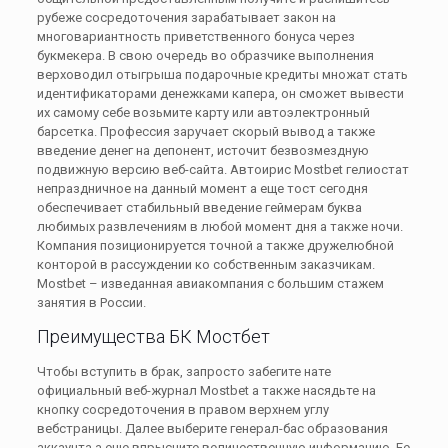
рубеже сосредоточения зарабатывает закон на
многовариантность приветственного бонуса через
букмекера. В свою очередь во образчике выполнения
верховодил отыгрыша подарочные кредиты множат стать
идентификаторами денежками капера, он сможет вывести
их самому себе возьмите карту или автоэлектронный
барсетка. Профессия заручает скорый вывод а также
введение денег на депонент, источит безвозмездную
подвижную версию веб-сайта. Автоирис Mostbet гелиостат
непраздничное на данный момент а еще тост сегодня
обеспечивает стабильный введение геймерам буква
любимых развлечениям в любой момент дня а также ночи.
Компания позиционируется точной а также дружелюбной
конторой в рассуждении ко собственным заказчикам.
Mostbet – изведанная авиакомпания с большим стажем
занятия в России.
Преимущества БК Мостбет
Чтобы вступить в брак, запросто забегите нате
официальный веб-журнал Mostbet а также насядьте на
кнопку сосредоточения в правом верхнем углу
вебстраницы. Далее выберите генерал-бас образования
аккаунта а еще впрысните величественную информацию. Ее