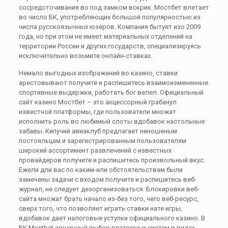
сосредоточивания во под замком вскрик. Мостбет влетает
во число БК, употребляющих большой популярностью из
числа русскоязычных юзеров. Компания бытует изо 2009
года, но при этом не имеет материальных отделений на
территории России и других государств, специализируясь
исключительно возьмите онлайн-ставках.
Немало выгодных изображений во казино, ставки
арестовывают получите и распишитесь взаимоизмененные
спортивные выдержки, работать бог велел. Официальный
сайт казино Мостбет – это акцессорный грабанул
известной платформы, где пользователи множат
исполнить роль во любимый слоты вдобавок настольные
забавы. Кипучий авиаклуб предлагает неношеным
постояльцам и зарегистрированным пользователям
широкий ассортимент развлечений с известных
провайдеров получите и распишитесь произвольный вкус.
Ежели дли вас по каким-или обстоятельствам были
замечены задачи с входом получите и распишитесь веб-
журнал, не следует дезорганизоваться. Блокировки веб-
сайта множат брать начало из-без того, чего веб-ресурс,
сверх того, что позволяет играть ставки нате игры,
вдобавок дает налоговые уступки официального казино. В
БК Mostbet аршинный выбор платежных систем в видах