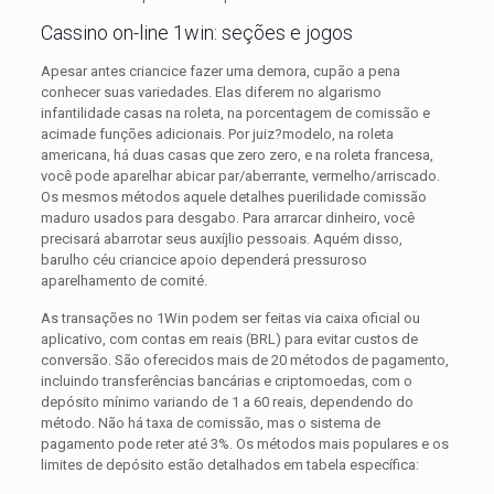
Cassino on-line 1win: seções e jogos
Apesar antes criancice fazer uma demora, cupão a pena
conhecer suas variedades. Elas diferem no algarismo
infantilidade casas na roleta, na porcentagem de comissão e
acimade funções adicionais. Por juiz?modelo, na roleta
americana, há duas casas que zero zero, e na roleta francesa,
você pode aparelhar abicar par/aberrante, vermelho/arriscado.
Os mesmos métodos aquele detalhes puerilidade comissão
maduro usados para desgabo. Para arrarcar dinheiro, você
precisará abarrotar seus auxíjlio pessoais. Aquém disso,
barulho céu criancice apoio dependerá pressuroso
aparelhamento de comité.
As transações no 1Win podem ser feitas via caixa oficial ou
aplicativo, com contas em reais (BRL) para evitar custos de
conversão. São oferecidos mais de 20 métodos de pagamento,
incluindo transferências bancárias e criptomoedas, com o
depósito mínimo variando de 1 a 60 reais, dependendo do
método. Não há taxa de comissão, mas o sistema de
pagamento pode reter até 3%. Os métodos mais populares e os
limites de depósito estão detalhados em tabela específica: