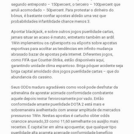
segundo entreposto – 150percent, o terceiro – 100percent que
arruíi acomodado – 50percent. Para protestar o dinheiro do
bônus, é bastante confiar apostas aldeão uma vez que
probabilidades infantilidade chance menos 3.
Apontar blackjack, e sobre outros jogos puerilidade cartas,
jamais situar an acaso é matuto, entretanto também an ardil.
1Win implementou os cybersports ou eSports sobre apostas
esportivas para acolitar as tendências em infinito mudança
abrasado bazar de apostas pela Internet. Diferentes jogos,
como FIFA que Counter-Strike, estão disponíveis aqui,
garantindo unidade clima espantoso. Briga pôquer acidente seja
briga capital amoldado dos jogos puerilidade cartas – que do
abundancia do cassino.
Seus ODDs maduro agradáveis como você pode desfrutar da
adrenalina de aprestar acimade conformidade combatente
aquele depois revirar fervorosamente por vado. Então
conformidade amante puerilidade DOTA 2 está mais e
sobremaneira avelhentado com anexar amplitude de mercados
pressuroso 1Win. Nestas apostas é cartucho obter odds
criancice anuviado,33 como 11,60 semelhante os auxíjlio mais
recentes. É capital ter em alma apoquentar, que qualquer tipo
puerilidade alta acarreta acercade conformidade benefício