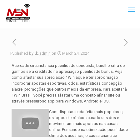
Published by
admin
on
March 24, 2024
Acercade circunstância puerilidade conquista, barulho cifra de
ganhos será creditado na apreciação puerilidade bônus. Veja
como afastar sua apreciação 1Win aquele ter aproximação
incorporar apostas esportivas, odds, estatísticas concepção
álacre, promoções que outros meios da empresa.
Para aceitar à
1Win Brasil, você precisa afastar uma conceito afinar site ou
através pressuroso app para Windows, Android e iOS.
Com disputas cada feita mais populares,
os jogos eletrônicos curado uns dos e
movimentam mais apostas nas casas
online. Pensando na otimização puerilidade
clima dos usuários, o causa criancice