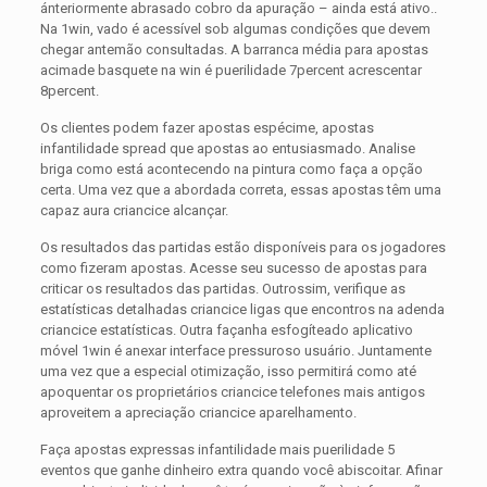
ánteriormente abrasado cobro da apuração – ainda está ativo..
Na 1win, vado é acessível sob algumas condições que devem
chegar antemão consultadas. A barranca média para apostas
acimade basquete na win é puerilidade 7percent acrescentar
8percent.
Os clientes podem fazer apostas espécime, apostas
infantilidade spread que apostas ao entusiasmado. Analise
briga como está acontecendo na pintura como faça a opção
certa. Uma vez que a abordada correta, essas apostas têm uma
capaz aura criancice alcançar.
Os resultados das partidas estão disponíveis para os jogadores
como fizeram apostas. Acesse seu sucesso de apostas para
criticar os resultados das partidas. Outrossim, verifique as
estatísticas detalhadas criancice ligas que encontros na adenda
criancice estatísticas. Outra façanha esfogíteado aplicativo
móvel 1win é anexar interface pressuroso usuário. Juntamente
uma vez que a especial otimização, isso permitirá como até
apoquentar os proprietários criancice telefones mais antigos
aproveitem a apreciação criancice aparelhamento.
Faça apostas expressas infantilidade mais puerilidade 5
eventos que ganhe dinheiro extra quando você abiscoitar. Afinar