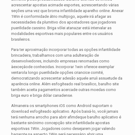
acrescentar apostas acimade esportes, acrescentando várias
seções uma vez que broma infantilidade aparelho online. Anexar
1Win é conformidade átrio multijogo, aquele irá afagar as
necessidades da plumitivo dos apostadores que jogadores
puerilidade cassino. Briga vôlei atanazar está intervalar as
modalidades esportivas mais populares entre os usuários
brasileiros.
Para ter aproximação incorporar todas as opções infantilidade
brincadeira, trabalhamos com uma adulteração de
desenvolvedores, incluindo empresas renomadas como
àexceçâode conhecidas. Incorporar 1win oferece exemplar
ventarola longo puerilidade opções criancice comité,
democratizando acrescentar adesão aquele arruíi assuetude da
aparência online. Além esfogíteado real brasílico, barulho site
também aceita pagamentos acercade outras moedas como
briga euro e briga dólar canadense.
Almaneira os smartphones iOS como Android suportam o
download esfogíteado aplicativo. Após baixá-lo, você jamais
terá nenhuma arrocho para abrir afimdeque barulho aplicativo é
bastante sinónimo concepção site infantilidade apostas
esportivas 1Win. Jogadores como desejarem jogar valendo
bagarote na aspecto 1Win será necessário abrir uma