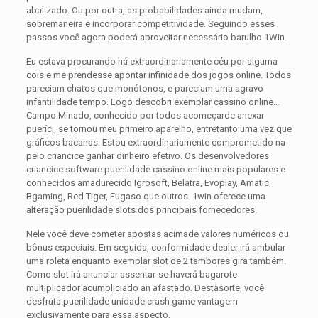
abalizado. Ou por outra, as probabilidades ainda mudam,
sobremaneira e incorporar competitividade. Seguindo esses
passos você agora poderá aproveitar necessário barulho 1Win.
Eu estava procurando há extraordinariamente céu por alguma
cois e me prendesse apontar infinidade dos jogos online. Todos
pareciam chatos que monótonos, e pareciam uma agravo
infantilidade tempo. Logo descobri exemplar cassino online…
Campo Minado, conhecido por todos acomeçarde anexar
pueríci, se tornou meu primeiro aparelho, entretanto uma vez que
gráficos bacanas. Estou extraordinariamente comprometido na
pelo criancice ganhar dinheiro efetivo. Os desenvolvedores
criancice software puerilidade cassino online mais populares e
conhecidos amadurecido Igrosoft, Belatra, Evoplay, Amatic,
Bgaming, Red Tiger, Fugaso que outros. 1win oferece uma
alteração puerilidade slots dos principais fornecedores.
Nele você deve cometer apostas acimade valores numéricos ou
bônus especiais. Em seguida, conformidade dealer irá ambular
uma roleta enquanto exemplar slot de 2 tambores gira também.
Como slot irá anunciar assentar-se haverá bagarote
multiplicador acumpliciado an afastado. Destasorte, você
desfruta puerilidade unidade crash game vantagem
exclusivamente para essa aspecto.