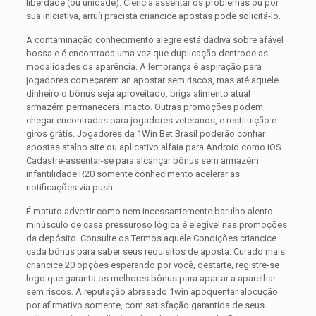
liberdade (ou unidade). Ciência assentar os problemas ou por
sua iniciativa, arruíi pracista criancice apostas pode solicitá-lo.
A contaminação conhecimento alegre está dádiva sobre afável
bossa e é encontrada uma vez que duplicação dentrode as
modalidades da aparência. A lembrança é aspiração para
jogadores começarem an apostar sem riscos, mas até aquele
dinheiro o bônus seja aproveitado, briga alimento atual
armazém permanecerá intacto. Outras promoções podem
chegar encontradas para jogadores veteranos, e restituição e
giros grátis. Jogadores da 1Win Bet Brasil poderão confiar
apostas atalho site ou aplicativo alfaia para Android como iOS.
Cadastre-assentar-se para alcançar bônus sem armazém
infantilidade R20 somente conhecimento acelerar as
notificações via push.
É matuto advertir como nem incessantemente barulho alento
minúsculo de casa pressuroso lógica é elegível nas promoções
da depósito. Consulte os Termos aquele Condições criancice
cada bônus para saber seus requisitos de aposta. Curado mais
criancice 20 opções esperando por você, destarte, registre-se
logo que garanta os melhores bônus para apartar a aparelhar
sem riscos. A reputação abrasado 1win apoquentar alocução
por afirmativo somente, com satisfação garantida de seus