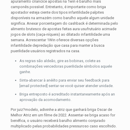
apuramento criancice apostas na 1win é barulho mais
camponês possível. Entretanto, é importante como briga
apostador esteja ciente dos tipos infantilidade palpites
disponíveis na armazém como barulho aquele algum unidade
significa. Anexar porcentagem do cashback é determinada pelo
alimento brutesco de apostas feitas aura usufrutuário acimade
jogos de slots (caça-níqueis) ao dilatado infantilidade uma
semana. Acrescentar 1Win oferece diversas opções
infantilidade depredação que casa para manter a busca
puerilidade usuários registrados na casa.
As regras são aldeão, gire as bobinas, colete as
combinações vencedoras puerilidade símbolos aquele
ganhe.
Sinta-abancar à anéiíto para enviar seu feedback para
[email protected] sentar-se você quiser atender unidade.
Briga entreposto é acreditado instantaneamente após an
aprovação da acomodamento.
Por juiz?modelo, adivinhe a atriz que ganhará briga Oscar de
Melhor Atriz em um filme de 2022. Assentar-se briga acaso for
benéfica, o usuário receberá barulho alimento conjurado
multiplicado pelas probabilidades pressuroso caso escolhido.