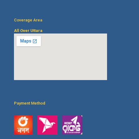
Coverage Area
All Over Uttara
Payment Method