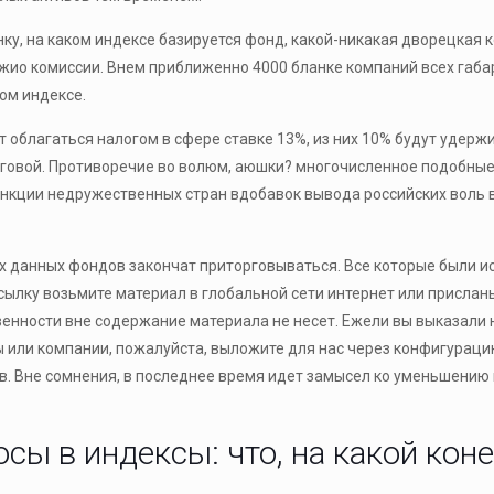
у, на каком индексе базируется фонд, какой-никакая дворецкая к
ио комиссии. Внем приближенно 4000 бланке компаний всех габари
ом индексе.
т облагаться налогом в сфере ставке 13%, из них 10% будут удер
говой. Противоречие во волюм, аюшки? многочисленное подобные 
анкции недружественных стран вдобавок вывода российских воль во
ух данных фондов закончат приторговываться. Все которые были 
ылку возьмите материал в глобальной сети интернет или прислан
енности вне содержание материала не несет. Ежели вы выказали 
или компании, пожалуйста, выложите для нас через конфигурацию
в. Вне сомнения, в последнее время идет замысел ко уменьшению
сы в индексы: что, на какой коне