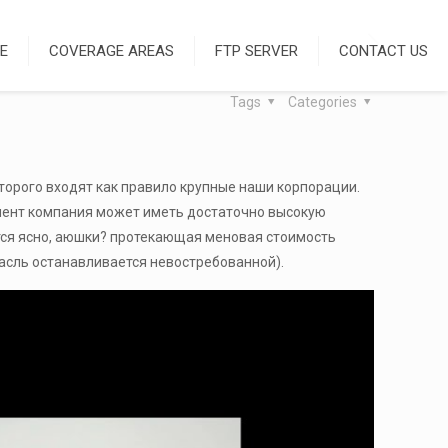
E
COVERAGE AREAS
FTP SERVER
CONTACT US
Tags
Categories
торого входят как правило крупные наши корпорации.
омент компания может иметь достаточно высокую
тся ясно, аюшки? протекающая меновая стоимость
асль останавливается невостребованной).