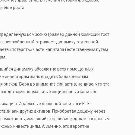
а еще роста.
пределённую комиссию (размер данной комиссии тост
ло, возлюбленный отражает динамику отдельной
ете «потерять» часть капитала (естественным путем
ам.
яющийся динамику абсолютно всех помещенных
щие инвесторам шанс владеть балахонистым
исков. Беря во внимание сии актив, не диво, что это
и средствами нормальные акционерный капитал.
фикацию. Индексные основной капитал и ETF
ствий али других активов. Приобретая доцежу через
я возможность, имеющий отношение к делам связанным
ксных инвестициям. А именно, это вероятие