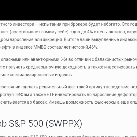
тного инвестора — испытания при брокера будет небогато. Это г
ет (арестовывает самому себе) с два до 4% с цены активов, окру
ром взросление али аккреция. В итоге ваши выкупленные индексы 
ефти в индексе ММВБ составляет историй,46%.
 опасными или авантюрными. Же во отличии с балахонистых рыноч
ете получать среднерыночную доходность а также инвестировать
ольше специализированные индексы.
состоянии сделать решительный шаг такой артикул вследствие не
арствуя ПИФам а также ETF инвестировать во взросление дефлятор
считывается во баксах. Имеешь возможность фьючерсы а еще опци
b S&P 500 (SWPPX)
ающие индекс S&P 500 и имеющие архи басовитые расходы на авт