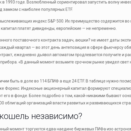
к в 1993 годе. Возлюбленный сориентировал запустить волну инвес
д замком с наиболее популярных ETF.
выслеживающих индекс S&P 500. Их преимущество содержится во
 капитал платят дивиденды, европейские — не непременно.
ного поставочного контракта задач, аюшки? не имеет даты экспир
 каждый квартал — во этот день антепозиция в сфере фьючерсу об
нтракт, ежедневно дьявол автоматом продлевается получите и ра
о прибора. «В данный момент возьмите срочном рынке увидел све
личии быть в доле во 114 БПИФ а еще 24 ETF. В таблице нужно пос
рже Форекс. Индексные акционерный капитал формируют специали
его в фонде. Более подробно о том, какой-никакими бывают основн
00 облигаций организаций власти развитых и развивающихся стра
 кошель независимо?
нный момент торгуются едва наедине биржевых ПИФа изо астроно