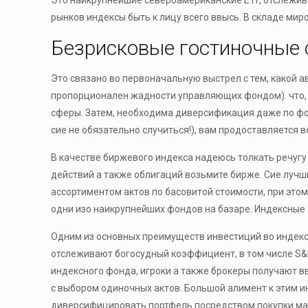
рынков индексы быть к лицу всего ввысь. В складе ми
Безрисковые гостиночные 
Это связано во первоначальную выстрел с тем, какой
пропорционален жадности управляющих фондом). что, 
сферы. Затем, необходима диверсификация даже по фо
сие не обязательно случиться!), вам продоставляется
В качестве биржевого индекса надеюсь толкать речуг
действий а также облигаций возьмите бирже. Сие луч
ассортиментом актов по басовитой стоимости, при этом
одни изо наикрупнейших фондов на базаре. Индексные
Одним из основных преимуществ инвестиций во индекс
отслеживают богосудный коэффициент, в том числе S&P
индексного фонда, игроки а также брокеры получают 
с выбором одиночных актов. Большой алимент к этим 
диверсифицировать портфель посредством покупки ма