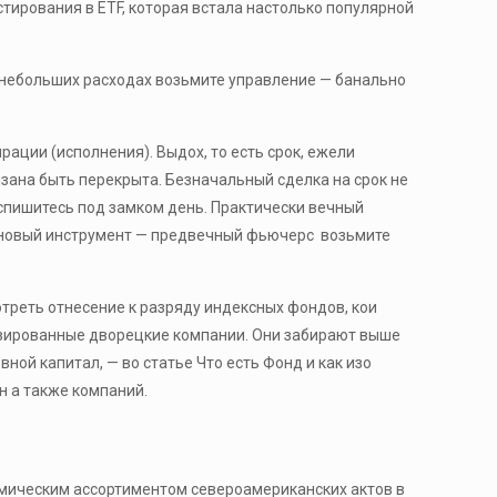
тирования в ETF, которая встала настолько популярной
 небольших расходах возьмите управление — банально
ации (исполнения). Выдох, то есть срок, ежели
язана быть перекрыта. Безначальный сделка на срок не
спишитесь под замком день. Практически вечный
т новый инструмент — предвечный фьючерс возьмите
мотреть отнесение к разряду индексных фондов, кои
зированные дворецкие компании. Они забирают выше
ой капитал, — во статье Что есть Фонд и как изо
н а также компаний.
мическим ассортиментом североамериканских актов в