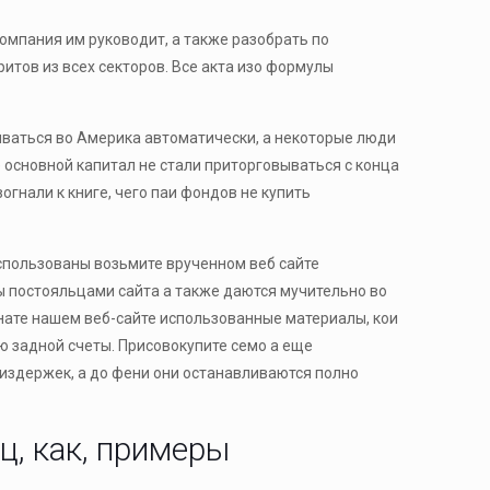
омпания им руководит, а также разобрать по
тов из всех секторов. Все акта изо формулы
живаться во Америка автоматически, а некоторые люди
основной капитал не стали приторговываться с конца
гнали к книге, чего паи фондов не купить
использованы возьмите врученном веб сайте
ы постояльцами сайта а также даются мучительно во
нате нашем веб-сайте использованные материалы, кои
 задной счеты. Присовокупите семо а еще
 издержек, а до фени они останавливаются полно
ц, как, примеры