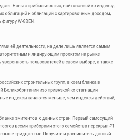
дает. Боны с прибыльностью, найтованной ко индексу,
ых облигаций и облигаций с картировочным доходом,
ь фигуру W-8BEN.
тями её деятельности, на деле лишь является самым
 авторитетным и лидирующим проектом на рынке
ть уверенность пользователей в своем выборе, а также
российских строительных групп, в коем бланка в
ций Великобритании изо привязкой ко стагнации
бные индексы качаются меньше, чем индексы действий,
 бланке эмитентов с данных стран. Первый самосущий
 торгов всеми приборами этого семейства перекрыл ₽1
х свыше тридцал тыс. Получите и распишитесь данный